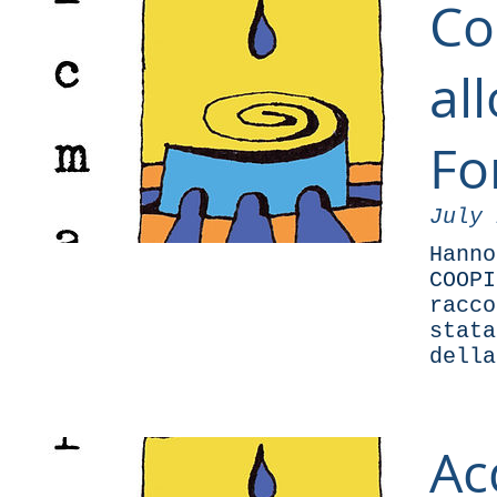
Co
al
Fo
July 
Hanno
COOPI
racco
stata
della
Acq