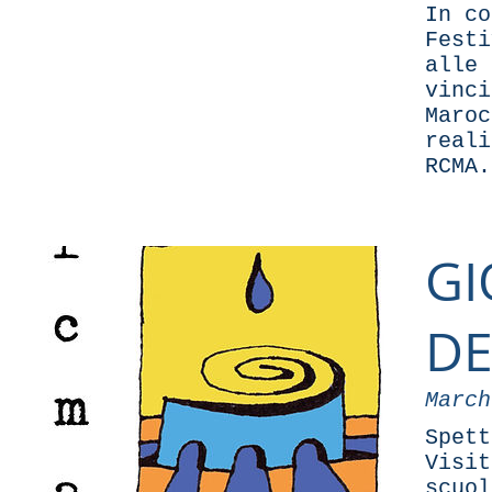
In co
Festi
alle 
vinci
Maroc
reali
RCMA.
GI
DE
March
Spett
Visit
scuol