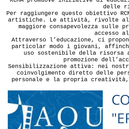
RCMA promuove iniziative di educaz
delle r
Per raggiungere questo obiettivo RC
artistiche. Le attività, rivolte al
maggiore consapevolezza sulle pr
accesso al
Attraverso l’educazione, ci propon
particolar modo i giovani, affinch
uso sostenibile della risorsa 
promozione dell’ac
Sensibilizzazione attiva: nei nostr
coinvolgimento diretto delle per
personale e la propria creatività,
CO
"E