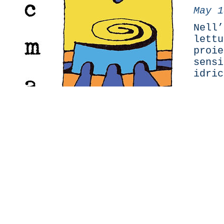
May 1
Nell’
lett
proie
sensi
idric
Meno
C.
info@me
Rome, Metro