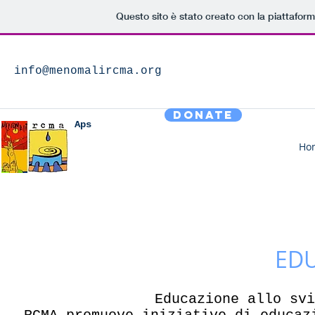
Questo sito è stato creato con la piattafor
info@menomalircma.org
DONATE
Aps
Ho
ED
Educazione allo svi