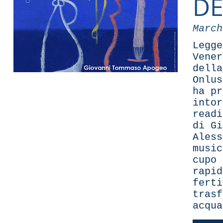
DE
March
Legge
Vener
della
Onlu
ha pr
intor
readi
di Gi
Aless
music
cupo 
rapid
ferti
trasf
acqua